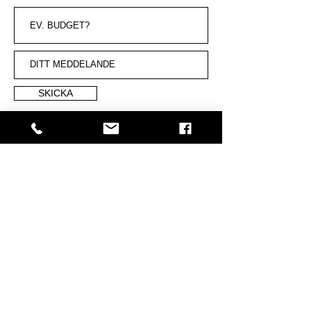
SKICKA
Address
Sankt Persgatan 38
602 33 Norrköping
Sverige
t | Du når oss enbart genom mail:
e |
info@lucky7nkpg.se
lucky7nkpg.se
Nyhetsbrev
Nyhetsbrev med information,