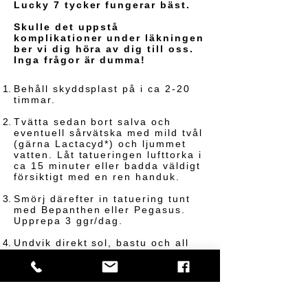
Lucky 7 tycker fungerar bäst.
Skulle det uppstå
komplikationer under läkningen
ber vi dig höra av dig till oss.
Inga frågor är dumma!
Behåll skyddsplast på i ca 2-20
timmar
.
Tvätta sedan bort salva och
eventuell sårvätska med mild tvål
(gärna Lactacyd*) och ljummet
vatten. Låt tatueringen lufttorka i
ca 15 minuter eller badda väldigt
försiktigt med en ren handuk.
Smörj därefter in tatuering tunt
med Bepanthen eller Pegasus.
Upprepa 3 ggr/dag.
Undvik direkt sol, bastu och all
form av bad under läktiden.
Duscha går bra, men skrubba inte
på tatueringen och duscha inte
ovanligt länge. Efter att
tatueringen är helt läkt - använd