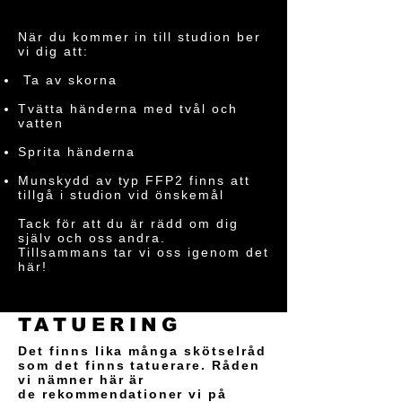
När du kommer in till studion ber
vi dig att:
Ta av skorna
Tvätta händerna med tvål och
vatten
Sprita händerna
Munskydd av typ FFP2 finns att
tillgå i studion vid önskemål
Tack för att du är rädd om dig
själv och oss andra.
Tillsammans tar vi oss igenom det
här!
SKÖTSELRÅD VID
TATUERING
Det finns lika många skötselråd
som det finns tatuerare. Råden
vi nämner här är
de
rekommendationer
vi på