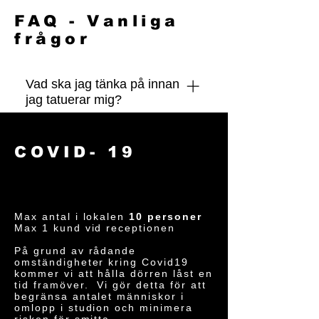
FAQ - Vanliga
frågor
Vad ska jag tänka på innan
jag tatuerar mig?
- Var utvilad och ät ordentligt
innan. - Ta gärna med dig något att
COVID- 19
äta och dricka, gärna med socker! -
Inta inte alkohol eller andra
preparat innan din sittning. - Kom
bara om du är frisk, vi kan alltid
Max antal i lokalen
10 personer
Max 1 kund vid receptionen
boka en ny tid! Din och andras
hälsa är det viktigaste i dessa
På grund av rådande
omständigheter kring Covid19
oroliga tider.
kommer vi att hålla dörren låst en
tid framöver. Vi gör detta för att
begränsa antalet människor i
omlopp i studion och minimera