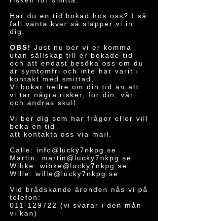
risken för smitta.
Har du en tid bokad hos oss? I så
fall vänta kvar så släpper vi in
dig.
OBS!
Just nu ber vi er komma
utan sällskap till er bokade tid
och att endast besöka oss om du
är symtomfri och inte har varit i
kontakt med smittad.
Vi bokar hellre om din tid än att
vi tar några risker, för din, vår
och andras skull.
Vi ber dig som har frågor eller vill
boka en tid
att kontakta oss via mail.
Calle:
info@lucky7nkpg.se
Martin:
martin@lucky7nkpg.se
Wibke:
wibke@lucky7nkpg.se
Wille:
wille@lucky7nkpg.se
Vid brådskande ärenden nås vi på
telefon:
011-129722
(vi svarar i den mån
vi kan)