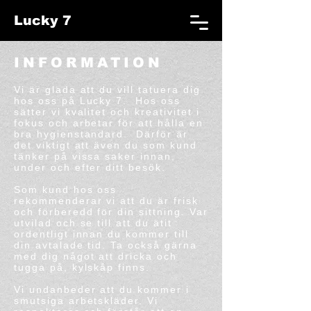
Lucky 7
INFORMATION
Vi är glada att du vill tatuera dig
hos oss på Lucky 7. Hos oss
sätter vi kvalitet och kreativitet i
fokus och arbetar för att hålla en
bra hygienstandard. Därför är
det viktigt att även du som kund
tänker på vissa saker innan,
under och efter ditt besök.
Som kund hos oss
rekommenderar vi att du är frisk
och förberedd för din sittning.
Var
utvilad och se till att du ätit
ordentligt innan du kommer till
din avtalade tid. Ta också gärna
med dig något att dricka och
tugga på, kylskåp finns.
Vi undanbeder att du kommer i
smutsiga arbetskläder. Vi