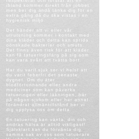
respekterar och förstår att en
ibland kommer direkt från jobbet
men ber dig ändå tänka dig för en
extra gång då du ska vistas i en
hygienisk miljö.
Det händer att vi eller vår
utrutsning kommer i kontakt med
dina kläder och detta kan sprida
oönskade bakterier och smuts.
Det finns även risk för att kläder
kan få tatueringsfärg på sig som
kan vara svårt att tvätta bort.
Har du varit sjuk ser vi helst att
du varit feberfri det senaste
dygnet. Om du äter
blodförtunnande eller andra
mediciner som kan påverka
tatueringen eller läkningen, bär
på någon sjukom eller har annat
förändrat allmäntillstånd ber vi
dig upplysa oss om detta.
En tatuering kan vänta, din och
andras hälsa är alltid viktigast!
Självklart kan du förvänta dig
samma sak av oss som tatuerare.